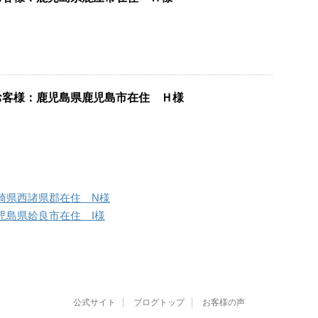
お客様：鹿児島県鹿児島市在住 Ｈ様
崎県西諸県郡在住 N様
児島県姶良市在住 I様
公式サイト
ブログトップ
お客様の声