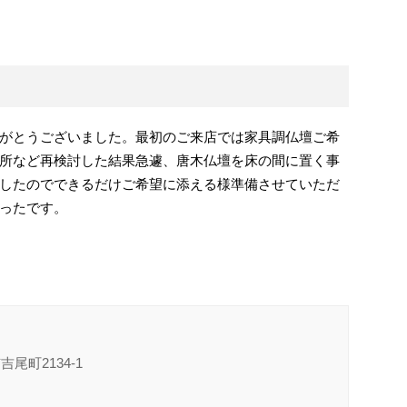
がとうございました。最初のご来店では家具調仏壇ご希
所など再検討した結果急遽、唐木仏壇を床の間に置く事
したのでできるだけご希望に添える様準備させていただ
ったです。
尾町2134-1