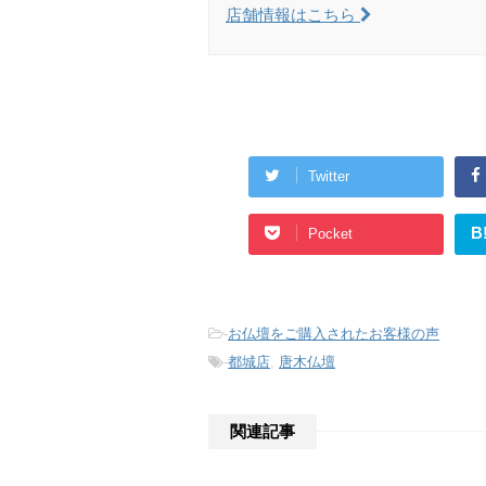
店舗情報はこちら
Twitter
B
Pocket
-
お仏壇をご購入されたお客様の声
-
都城店
,
唐木仏壇
関連記事