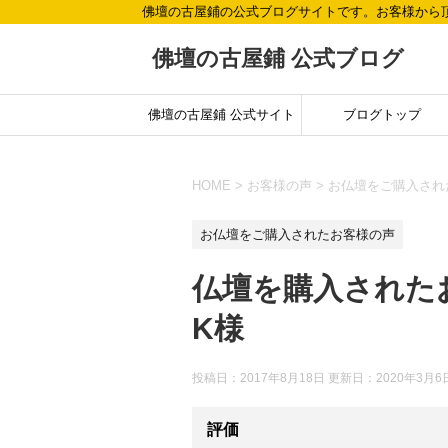
佛壇の古屋鋪の公式ブログサイトです。お客様から
佛壇の古屋鋪 公式ブログ
佛壇の古屋鋪 公式サイト
ブログトップ
HOME
>
お客様の声
>
お仏壇をご購入され
お仏壇をご購入されたお客様の声
仏壇を購入された
K様
投稿日：2017年8月18日 更新日：
2020年3月6
評価