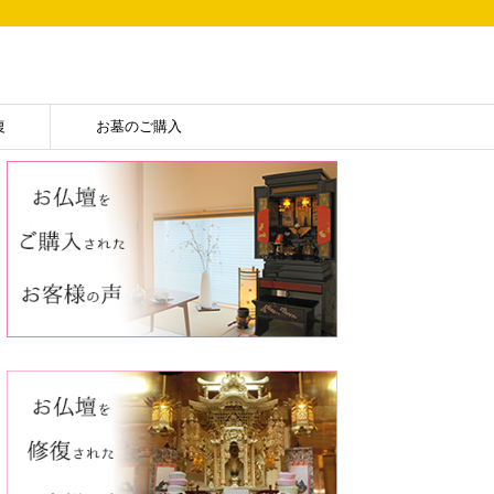
復
お墓のご購入