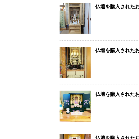
仏壇を購入された
仏壇を購入された
仏壇を購入された
仏壇を購入された