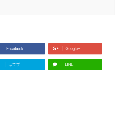
Facebook
Google+
!
はてブ
LINE