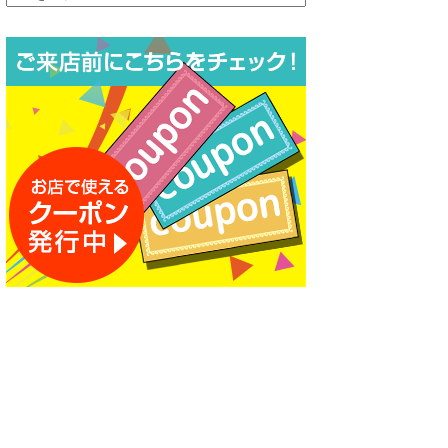
ー
カ
イ
ブ