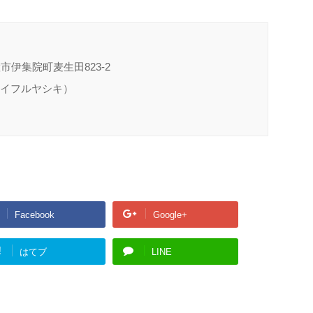
置市伊集院町麦生田823-2
（イイフルヤシキ）
Facebook
Google+
!
はてブ
LINE