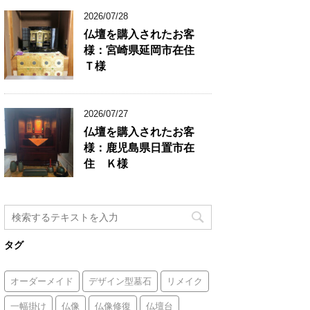
2026/07/28
仏壇を購入されたお客
様：宮崎県延岡市在住
Ｔ様
2026/07/27
仏壇を購入されたお客
様：鹿児島県日置市在
住 Ｋ様
タグ
オーダーメイド
デザイン型墓石
リメイク
一幅掛け
仏像
仏像修復
仏壇台