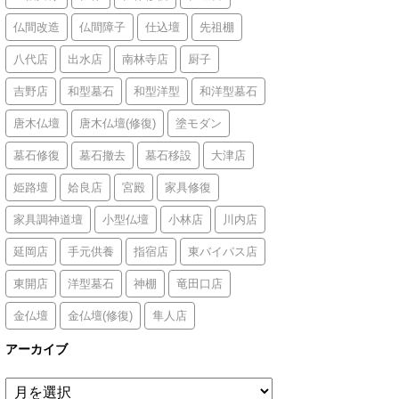
仏間改造
仏間障子
仕込壇
先祖棚
八代店
出水店
南林寺店
厨子
吉野店
和型墓石
和型洋型
和洋型墓石
唐木仏壇
唐木仏壇(修復)
塗モダン
墓石修復
墓石撤去
墓石移設
大津店
姫路壇
姶良店
宮殿
家具修復
家具調神道壇
小型仏壇
小林店
川内店
延岡店
手元供養
指宿店
東バイパス店
東開店
洋型墓石
神棚
竜田口店
金仏壇
金仏壇(修復)
隼人店
アーカイブ
ア