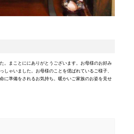
た。まことににありがとうございます。お母様のお好み
っしゃいました。お母様のことを偲ばれているご様子、
命に準備をされるお気持ち。暖かいご家族のお姿を見せ