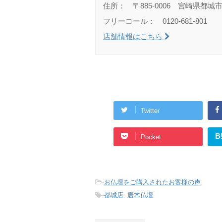
住所： 〒885-0006 宮崎県都城市吉
フリーコール： 0120-681-801
店舗情報はこちら
Twitter
B
Pocket
-
お仏壇をご購入されたお客様の声
-
都城店
,
唐木仏壇