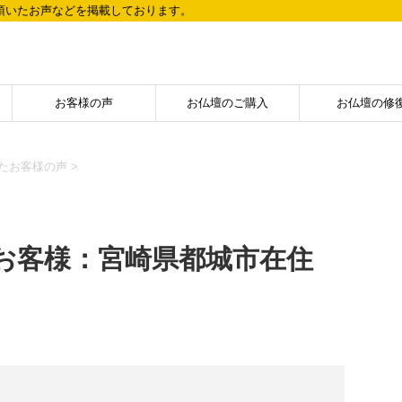
頂いたお声などを掲載しております。
お客様の声
お仏壇のご購入
お仏壇の修
たお客様の声
>
お客様：宮崎県都城市在住