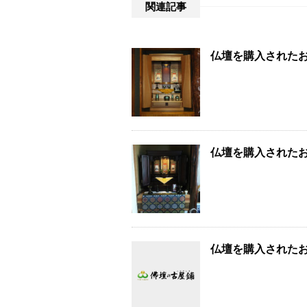
関連記事
仏壇を購入された
仏壇を購入された
仏壇を購入された