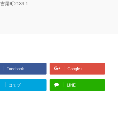
尾町2134-1
Facebook
Google+
!
はてブ
LINE