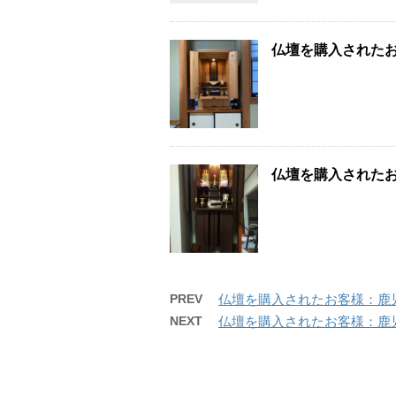
仏壇を購入された
仏壇を購入された
PREV
仏壇を購入されたお客様：鹿
NEXT
仏壇を購入されたお客様：鹿