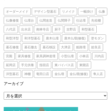
オーダーメイド
デザイン型墓石
リメイク
一幅掛け
仏像
仏像修復
仏壇台
仏間改造
仏間障子
仕込壇
先祖棚
八代店
出水店
南林寺店
厨子
吉野店
和型墓石
和型洋型
和洋型墓石
唐木仏壇
唐木仏壇(修復)
塗モダン
墓石修復
墓石撤去
墓石移設
大津店
姫路壇
姶良店
宮殿
家具修復
家具調神道壇
小型仏壇
小林店
川内店
延岡店
手元供養
指宿店
東バイパス店
東開店
洋型墓石
神棚
竜田口店
金仏壇
金仏壇(修復)
隼人店
アーカイブ
ア
ー
カ
イ