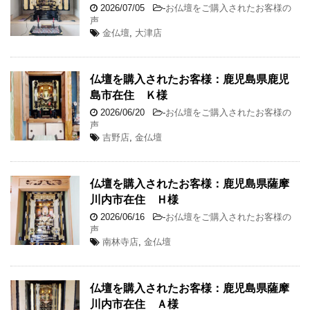
2026/07/05
-
お仏壇をご購入されたお客様の
声
金仏壇
,
大津店
仏壇を購入されたお客様：鹿児島県鹿児
島市在住 Ｋ様
2026/06/20
-
お仏壇をご購入されたお客様の
声
吉野店
,
金仏壇
仏壇を購入されたお客様：鹿児島県薩摩
川内市在住 Ｈ様
2026/06/16
-
お仏壇をご購入されたお客様の
声
南林寺店
,
金仏壇
仏壇を購入されたお客様：鹿児島県薩摩
川内市在住 Ａ様