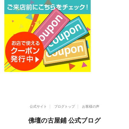
イ
ブ
公式サイト
ブログトップ
お客様の声
佛壇の古屋鋪 公式ブログ