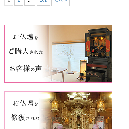
1
2
…
161
次へ »