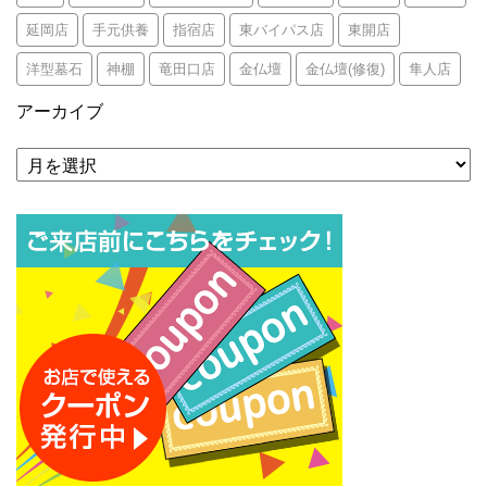
延岡店
手元供養
指宿店
東バイパス店
東開店
洋型墓石
神棚
竜田口店
金仏壇
金仏壇(修復)
隼人店
アーカイブ
ア
ー
カ
イ
ブ