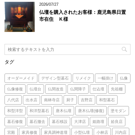
2026/07/27
仏壇を購入されたお客様：鹿児島県日置
市在住 Ｋ様
タグ
オーダーメイド
デザイン型墓石
リメイク
一幅掛け
仏像
仏像修復
仏壇台
仏間改造
仏間障子
仕込壇
先祖棚
八代店
出水店
南林寺店
厨子
吉野店
和型墓石
和型洋型
和洋型墓石
唐木仏壇
唐木仏壇(修復)
塗モダン
墓石修復
墓石撤去
墓石移設
大津店
姫路壇
姶良店
宮殿
家具修復
家具調神道壇
小型仏壇
小林店
川内店