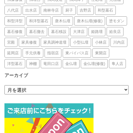
八代店
出水店
南林寺店
厨子
吉野店
和型墓石
和型洋型
和洋型墓石
唐木仏壇
唐木仏壇(修復)
塗モダン
墓石修復
墓石撤去
墓石移設
大津店
姫路壇
姶良店
宮殿
家具修復
家具調神道壇
小型仏壇
小林店
川内店
延岡店
手元供養
指宿店
東バイパス店
東開店
洋型墓石
神棚
竜田口店
金仏壇
金仏壇(修復)
隼人店
アーカイブ
ア
ー
カ
イ
ブ