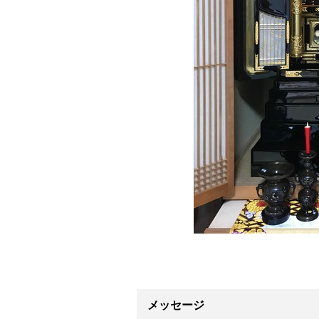
メッセージ