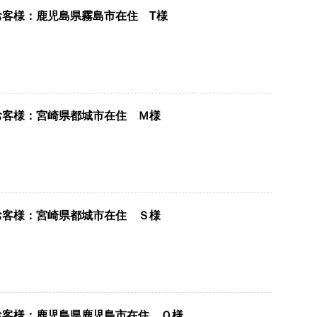
お客様：鹿児島県霧島市在住 T様
お客様：宮崎県都城市在住 Ｍ様
お客様：宮崎県都城市在住 Ｓ様
お客様：鹿児島県鹿児島市在住 Ｏ様