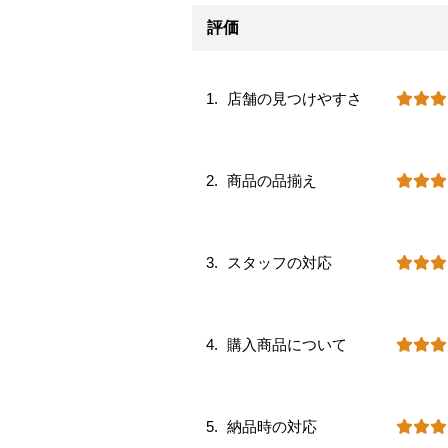
評価
店舗の見つけやすさ
商品の品揃え
スタッフの対応
購入商品について
納品時の対応