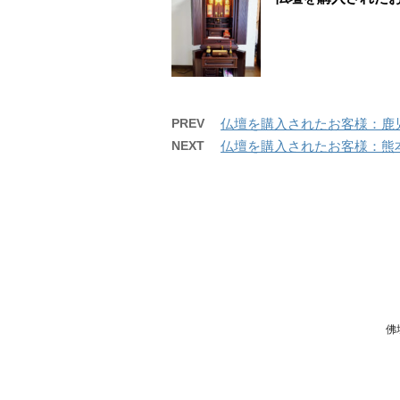
PREV
仏壇を購入されたお客様：鹿
NEXT
仏壇を購入されたお客様：熊
佛