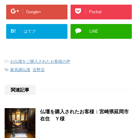
Google+
Pocket
B!
はてブ
LINE
-
お仏壇をご購入されたお客様の声
-
家具調仏壇
,
吉野店
関連記事
仏壇を購入されたお客様：宮崎県延岡市
在住 Ｙ様