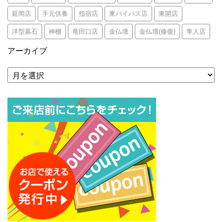
延岡店
手元供養
指宿店
東バイパス店
東開店
洋型墓石
神棚
竜田口店
金仏壇
金仏壇(修復)
隼人店
アーカイブ
ア
ー
カ
イ
ブ