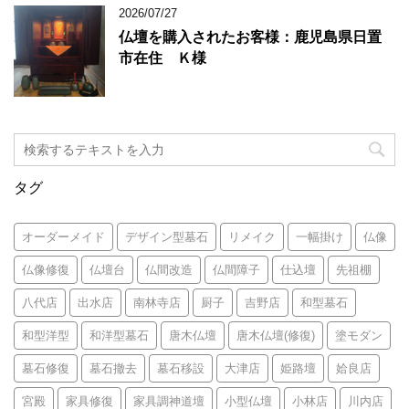
2026/07/27
仏壇を購入されたお客様：鹿児島県日置
市在住 Ｋ様
タグ
オーダーメイド
デザイン型墓石
リメイク
一幅掛け
仏像
仏像修復
仏壇台
仏間改造
仏間障子
仕込壇
先祖棚
八代店
出水店
南林寺店
厨子
吉野店
和型墓石
和型洋型
和洋型墓石
唐木仏壇
唐木仏壇(修復)
塗モダン
墓石修復
墓石撤去
墓石移設
大津店
姫路壇
姶良店
宮殿
家具修復
家具調神道壇
小型仏壇
小林店
川内店