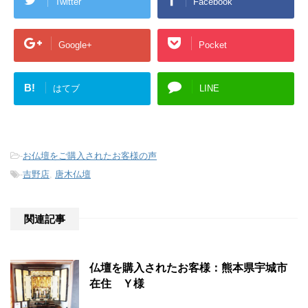
Twitter
Facebook
Google+
Pocket
B!
はてブ
LINE
-
お仏壇をご購入されたお客様の声
-
吉野店
,
唐木仏壇
関連記事
仏壇を購入されたお客様：熊本県宇城市
在住 Ｙ様