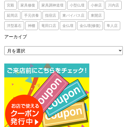
宮殿
家具修復
家具調神道壇
小型仏壇
小林店
川内店
延岡店
手元供養
指宿店
東バイパス店
東開店
洋型墓石
神棚
竜田口店
金仏壇
金仏壇(修復)
隼人店
アーカイブ
ア
ー
カ
イ
ブ