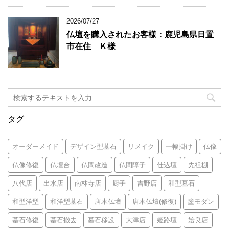
2026/07/27
仏壇を購入されたお客様：鹿児島県日置
市在住 Ｋ様
タグ
オーダーメイド
デザイン型墓石
リメイク
一幅掛け
仏像
仏像修復
仏壇台
仏間改造
仏間障子
仕込壇
先祖棚
八代店
出水店
南林寺店
厨子
吉野店
和型墓石
和型洋型
和洋型墓石
唐木仏壇
唐木仏壇(修復)
塗モダン
墓石修復
墓石撤去
墓石移設
大津店
姫路壇
姶良店