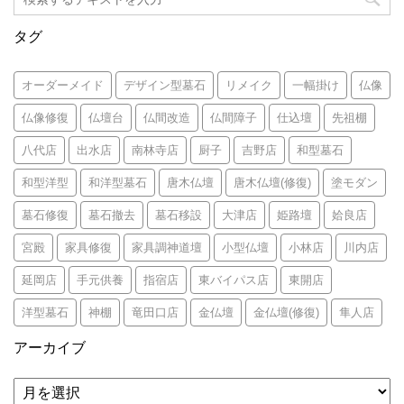
タグ
オーダーメイド
デザイン型墓石
リメイク
一幅掛け
仏像
仏像修復
仏壇台
仏間改造
仏間障子
仕込壇
先祖棚
八代店
出水店
南林寺店
厨子
吉野店
和型墓石
和型洋型
和洋型墓石
唐木仏壇
唐木仏壇(修復)
塗モダン
墓石修復
墓石撤去
墓石移設
大津店
姫路壇
姶良店
宮殿
家具修復
家具調神道壇
小型仏壇
小林店
川内店
延岡店
手元供養
指宿店
東バイパス店
東開店
洋型墓石
神棚
竜田口店
金仏壇
金仏壇(修復)
隼人店
アーカイブ
ア