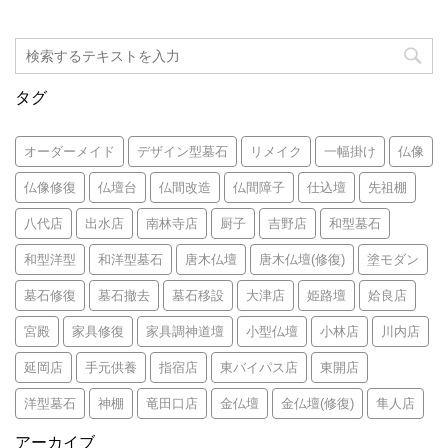
タグ
オーダーメイド
デザイン型墓石
リメイク
一幅掛け
仏像
仏像修復
仏壇台
仏間改造
仏間障子
仕込壇
先祖棚
八代店
出水店
南林寺店
厨子
吉野店
和型墓石
和型洋型
和洋型墓石
唐木仏壇
唐木仏壇(修復)
塗モダン
墓石修復
墓石撤去
墓石移設
大津店
姫路壇
姶良店
宮殿
家具修復
家具調神道壇
小型仏壇
小林店
川内店
延岡店
手元供養
指宿店
東バイパス店
東開店
洋型墓石
神棚
竜田口店
金仏壇
金仏壇(修復)
隼人店
アーカイブ