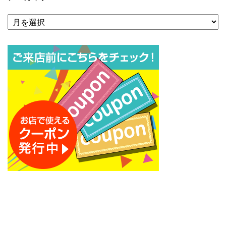
ア
ー
カ
イ
ブ