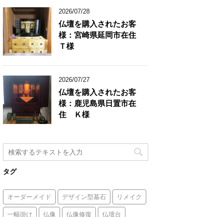
2026/07/28
仏壇を購入されたお客
様：宮崎県延岡市在住
Ｔ様
2026/07/27
仏壇を購入されたお客
様：鹿児島県日置市在
住 Ｋ様
タグ
オーダーメイド
デザイン型墓石
リメイク
一幅掛け
仏像
仏像修復
仏壇台