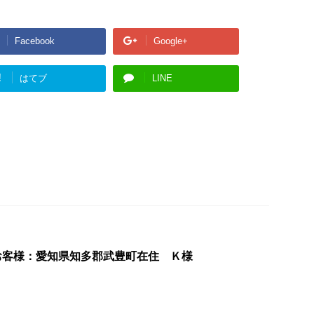
Facebook
Google+
!
はてブ
LINE
お客様：愛知県知多郡武豊町在住 Ｋ様