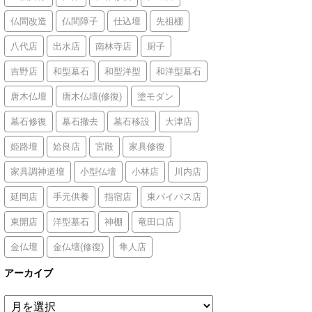
仏間改造
仏間障子
仕込壇
先祖棚
八代店
出水店
南林寺店
厨子
吉野店
和型墓石
和型洋型
和洋型墓石
唐木仏壇
唐木仏壇(修復)
塗モダン
墓石修復
墓石撤去
墓石移設
大津店
姫路壇
姶良店
宮殿
家具修復
家具調神道壇
小型仏壇
小林店
川内店
延岡店
手元供養
指宿店
東バイパス店
東開店
洋型墓石
神棚
竜田口店
金仏壇
金仏壇(修復)
隼人店
アーカイブ
ア