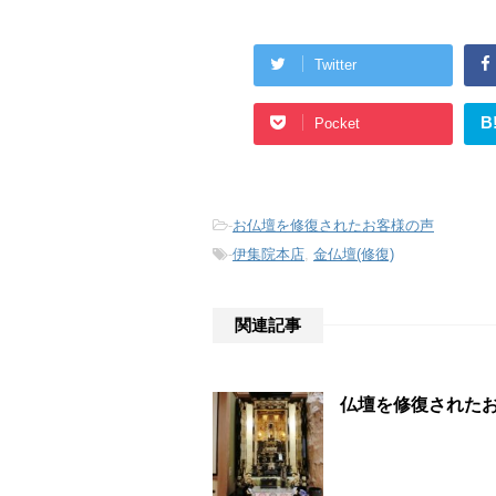
Twitter
B
Pocket
-
お仏壇を修復されたお客様の声
-
伊集院本店
,
金仏壇(修復)
関連記事
仏壇を修復された