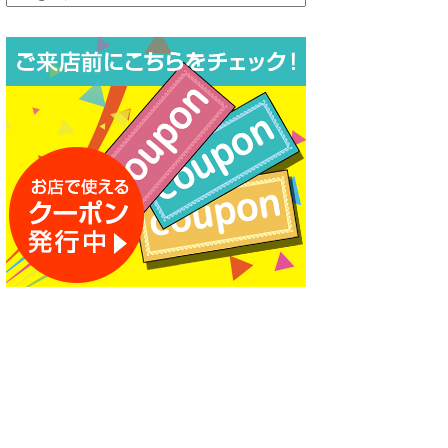
ー
カ
イ
ブ