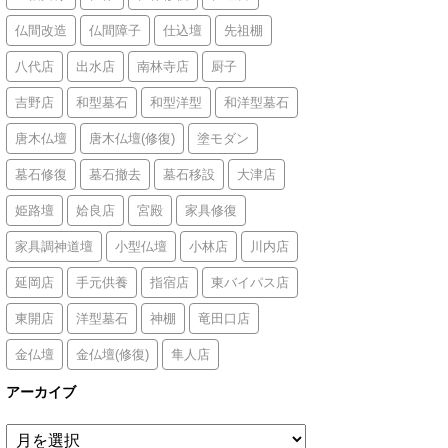
仏間改造
仏間障子
仕込壇
先祖棚
八代店
出水店
南林寺店
厨子
吉野店
和型墓石
和型洋型
和洋型墓石
唐木仏壇
唐木仏壇(修復)
塗モダン
墓石修復
墓石撤去
墓石移設
大津店
姫路壇
姶良店
宮殿
家具修復
家具調神道壇
小型仏壇
小林店
川内店
延岡店
手元供養
指宿店
東バイパス店
東開店
洋型墓石
神棚
竜田口店
金仏壇
金仏壇(修復)
隼人店
アーカイブ
ア