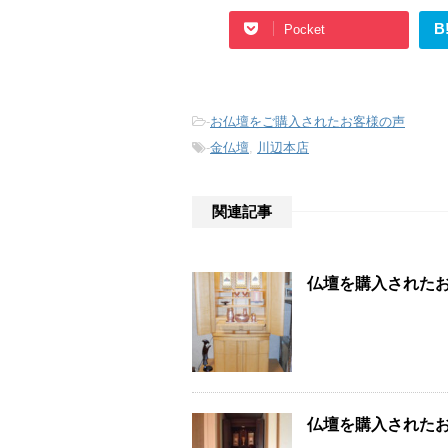
B
Pocket
-
お仏壇をご購入されたお客様の声
-
金仏壇
,
川辺本店
関連記事
仏壇を購入された
仏壇を購入された