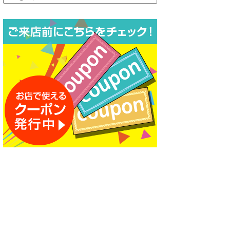
ー
カ
イ
ブ