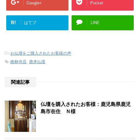
Google+
Pocket
B!
はてブ
LINE
-
お仏壇をご購入されたお客様の声
-
南林寺店
,
唐木仏壇
関連記事
仏壇を購入されたお客様：鹿児島県鹿児
島市在住 Ｎ様