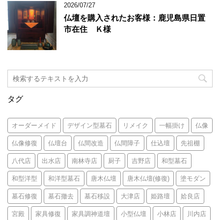
2026/07/27
仏壇を購入されたお客様：鹿児島県日置
市在住 Ｋ様
タグ
オーダーメイド
デザイン型墓石
リメイク
一幅掛け
仏像
仏像修復
仏壇台
仏間改造
仏間障子
仕込壇
先祖棚
八代店
出水店
南林寺店
厨子
吉野店
和型墓石
和型洋型
和洋型墓石
唐木仏壇
唐木仏壇(修復)
塗モダン
墓石修復
墓石撤去
墓石移設
大津店
姫路壇
姶良店
宮殿
家具修復
家具調神道壇
小型仏壇
小林店
川内店