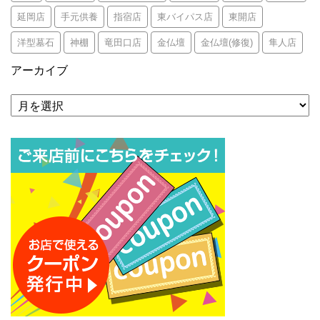
延岡店
手元供養
指宿店
東バイパス店
東開店
洋型墓石
神棚
竜田口店
金仏壇
金仏壇(修復)
隼人店
アーカイブ
ア
ー
カ
イ
ブ