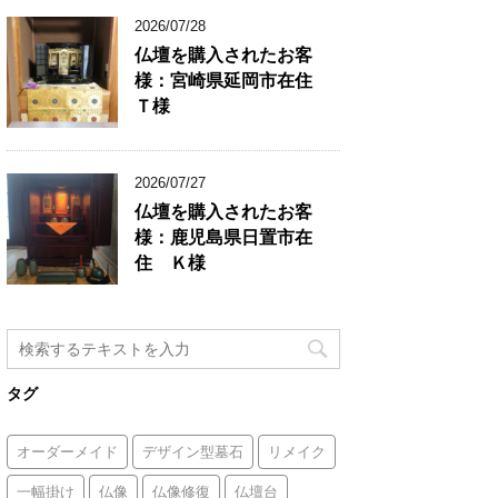
2026/07/28
仏壇を購入されたお客
様：宮崎県延岡市在住
Ｔ様
2026/07/27
仏壇を購入されたお客
様：鹿児島県日置市在
住 Ｋ様
タグ
オーダーメイド
デザイン型墓石
リメイク
一幅掛け
仏像
仏像修復
仏壇台