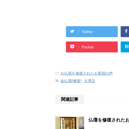
Twitter
B
Pocket
-
お仏壇を修復されたお客様の声
-
金仏壇(修復)
,
大津店
関連記事
仏壇を修復された