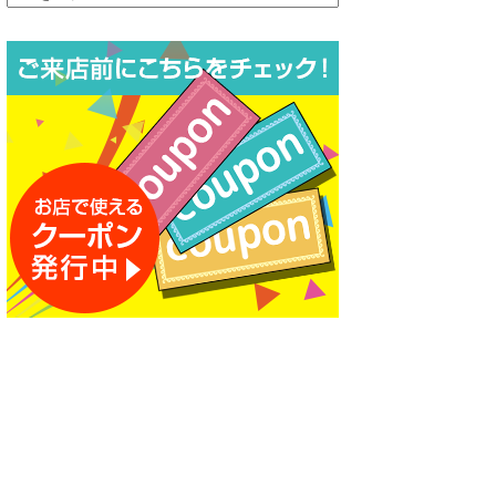
ー
カ
イ
ブ