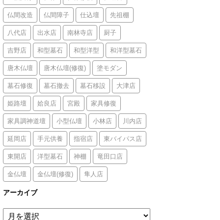
仏間改造
仏間障子
仕込壇
先祖棚
八代店
出水店
南林寺店
厨子
吉野店
和型墓石
和型洋型
和洋型墓石
唐木仏壇
唐木仏壇(修復)
塗モダン
墓石修復
墓石撤去
墓石移設
大津店
姫路壇
姶良店
宮殿
家具修復
家具調神道壇
小型仏壇
小林店
川内店
延岡店
手元供養
指宿店
東バイパス店
東開店
洋型墓石
神棚
竜田口店
金仏壇
金仏壇(修復)
隼人店
アーカイブ
ア