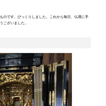
ものです。びっくりしました。これから毎日、仏壇に手
うございました。