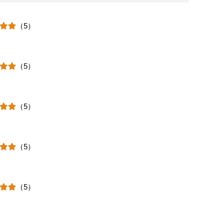
（5）
（5）
（5）
（5）
（5）