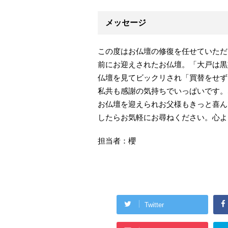
メッセージ
この度はお仏壇の修復を任せていただ
前にお迎えされたお仏壇。「大戸は黒
仏壇を見てビックリされ「買替をせず
私共も感謝の気持ちでいっぱいです。
お仏壇を迎えられお父様もきっと喜ん
したらお気軽にお尋ねください。心よ
担当者：櫻
Twitter