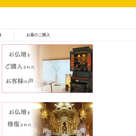
復
お墓のご購入