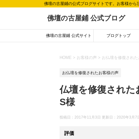
佛壇の古屋鋪の公式ブログサイトです。お客様から
佛壇の古屋鋪 公式ブログ
佛壇の古屋鋪 公式サイト
ブログトップ
HOME
>
お客様の声
>
お仏壇を修復された
お仏壇を修復されたお客様の声
仏壇を修復された
S様
投稿日：2017年11月3日 更新日：
2020年3月7
評価