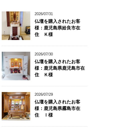
2026/07/31
仏壇を購入されたお客
様：鹿児島県姶良市在
住 Ｋ様
2026/07/30
仏壇を購入されたお客
様：鹿児島県鹿児島市在
住 Ｋ様
2026/07/29
仏壇を購入されたお客
様：鹿児島県霧島市在
住 Ｉ様