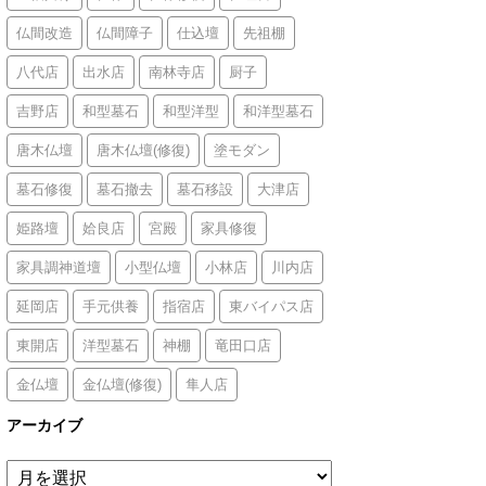
仏間改造
仏間障子
仕込壇
先祖棚
八代店
出水店
南林寺店
厨子
吉野店
和型墓石
和型洋型
和洋型墓石
唐木仏壇
唐木仏壇(修復)
塗モダン
墓石修復
墓石撤去
墓石移設
大津店
姫路壇
姶良店
宮殿
家具修復
家具調神道壇
小型仏壇
小林店
川内店
延岡店
手元供養
指宿店
東バイパス店
東開店
洋型墓石
神棚
竜田口店
金仏壇
金仏壇(修復)
隼人店
アーカイブ
ア