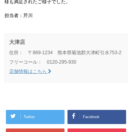
様も満足されたご様子でした。
担当者：芹川
大津店
住所： 〒869-1234 熊本県菊池郡大津町引水753-2
フリーコール： 0120-295-930
店舗情報はこちら
Twitter
Facebook