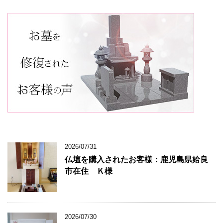
2026/07/31
仏壇を購入されたお客様：鹿児島県姶良
市在住 Ｋ様
2026/07/30