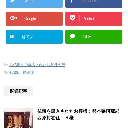
Twitter
Facebook
Google+
Pocket
B!
はてブ
LINE
-
お仏壇をご購入されたお客様の声
-
都城店
,
神道壇
関連記事
仏壇を購入されたお客様：熊本県阿蘇郡
西原村在住 Ｈ様