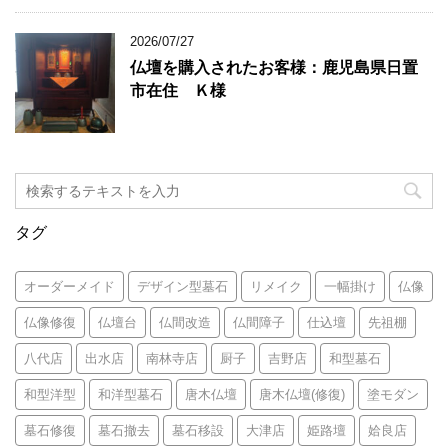
2026/07/27
仏壇を購入されたお客様：鹿児島県日置
市在住 Ｋ様
タグ
オーダーメイド
デザイン型墓石
リメイク
一幅掛け
仏像
仏像修復
仏壇台
仏間改造
仏間障子
仕込壇
先祖棚
八代店
出水店
南林寺店
厨子
吉野店
和型墓石
和型洋型
和洋型墓石
唐木仏壇
唐木仏壇(修復)
塗モダン
墓石修復
墓石撤去
墓石移設
大津店
姫路壇
姶良店