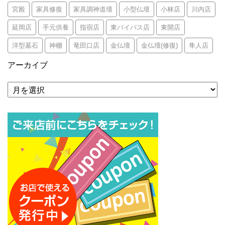
宮殿
家具修復
家具調神道壇
小型仏壇
小林店
川内店
延岡店
手元供養
指宿店
東バイパス店
東開店
洋型墓石
神棚
竜田口店
金仏壇
金仏壇(修復)
隼人店
アーカイブ
ア
ー
カ
イ
ブ