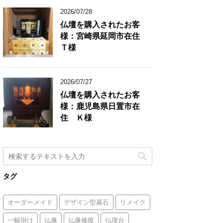
2026/07/28
仏壇を購入されたお客
様：宮崎県延岡市在住
Ｔ様
2026/07/27
仏壇を購入されたお客
様：鹿児島県日置市在
住 Ｋ様
タグ
オーダーメイド
デザイン型墓石
リメイク
一幅掛け
仏像
仏像修復
仏壇台