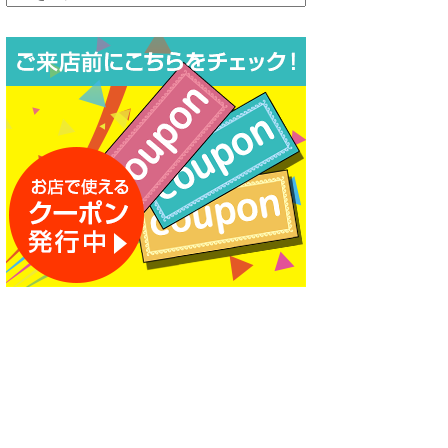
ー
カ
イ
ブ