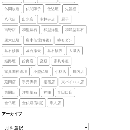
仏間改造
仏間障子
仕込壇
先祖棚
八代店
出水店
南林寺店
厨子
吉野店
和型墓石
和型洋型
和洋型墓石
唐木仏壇
唐木仏壇(修復)
塗モダン
墓石修復
墓石撤去
墓石移設
大津店
姫路壇
姶良店
宮殿
家具修復
家具調神道壇
小型仏壇
小林店
川内店
延岡店
手元供養
指宿店
東バイパス店
東開店
洋型墓石
神棚
竜田口店
金仏壇
金仏壇(修復)
隼人店
アーカイブ
ア