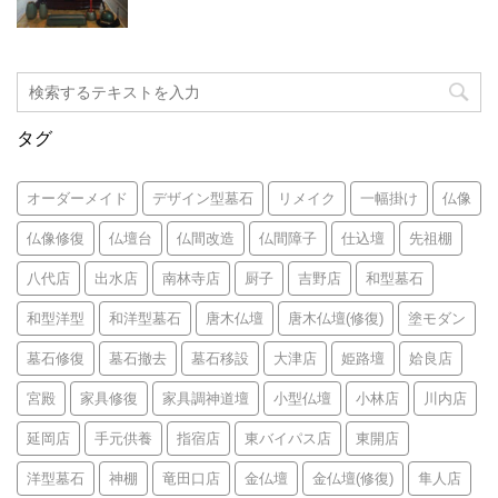
タグ
オーダーメイド
デザイン型墓石
リメイク
一幅掛け
仏像
仏像修復
仏壇台
仏間改造
仏間障子
仕込壇
先祖棚
八代店
出水店
南林寺店
厨子
吉野店
和型墓石
和型洋型
和洋型墓石
唐木仏壇
唐木仏壇(修復)
塗モダン
墓石修復
墓石撤去
墓石移設
大津店
姫路壇
姶良店
宮殿
家具修復
家具調神道壇
小型仏壇
小林店
川内店
延岡店
手元供養
指宿店
東バイパス店
東開店
洋型墓石
神棚
竜田口店
金仏壇
金仏壇(修復)
隼人店