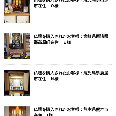
市在住 Ｏ様
仏壇を購入されたお客様：宮崎県西諸県
郡高原町在住 Ｅ様
仏壇を購入されたお客様：鹿児島県鹿屋
市在住 Ｎ様
仏壇を購入されたお客様：熊本県熊本市
在住 T様