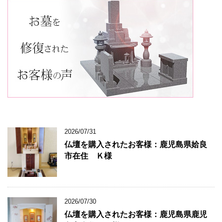
2026/07/31
仏壇を購入されたお客様：鹿児島県姶良
市在住 Ｋ様
2026/07/30
仏壇を購入されたお客様：鹿児島県鹿児