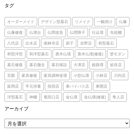
タグ
オーダーメイド
デザイン型墓石
リメイク
一幅掛け
仏像
仏像修復
仏壇台
仏間改造
仏間障子
仕込壇
先祖棚
八代店
出水店
南林寺店
厨子
吉野店
和型墓石
和型洋型
和洋型墓石
唐木仏壇
唐木仏壇(修復)
塗モダン
墓石修復
墓石撤去
墓石移設
大津店
姫路壇
姶良店
宮殿
家具修復
家具調神道壇
小型仏壇
小林店
川内店
延岡店
手元供養
指宿店
東バイパス店
東開店
洋型墓石
神棚
竜田口店
金仏壇
金仏壇(修復)
隼人店
アーカイブ
ア
ー
カ