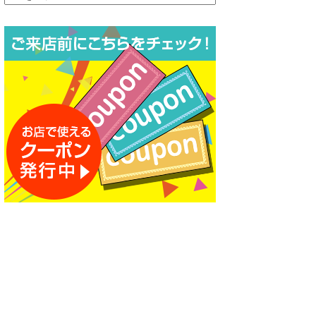
ー
カ
イ
ブ