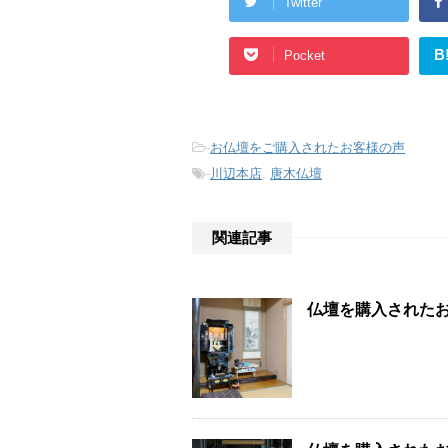
Twitter
B
Pocket
-
お仏壇をご購入されたお客様の声
-
川辺本店
,
唐木仏壇
関連記事
仏壇を購入された