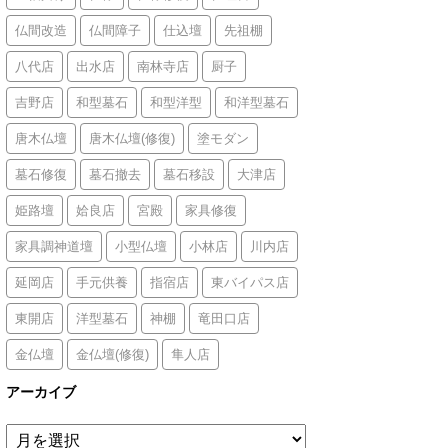
仏間改造
仏間障子
仕込壇
先祖棚
八代店
出水店
南林寺店
厨子
吉野店
和型墓石
和型洋型
和洋型墓石
唐木仏壇
唐木仏壇(修復)
塗モダン
墓石修復
墓石撤去
墓石移設
大津店
姫路壇
姶良店
宮殿
家具修復
家具調神道壇
小型仏壇
小林店
川内店
延岡店
手元供養
指宿店
東バイパス店
東開店
洋型墓石
神棚
竜田口店
金仏壇
金仏壇(修復)
隼人店
アーカイブ
ア