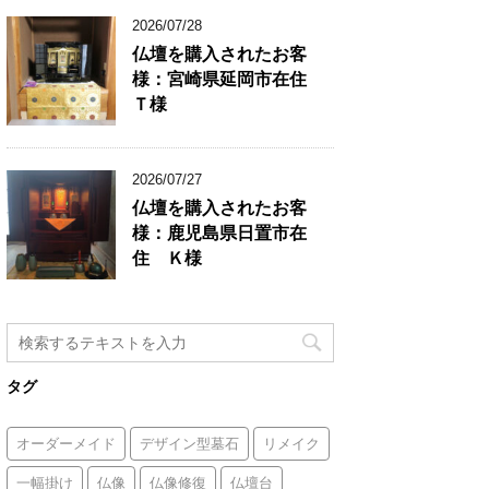
2026/07/28
仏壇を購入されたお客
様：宮崎県延岡市在住
Ｔ様
2026/07/27
仏壇を購入されたお客
様：鹿児島県日置市在
住 Ｋ様
タグ
オーダーメイド
デザイン型墓石
リメイク
一幅掛け
仏像
仏像修復
仏壇台