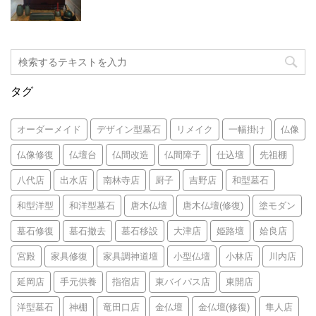
タグ
オーダーメイド
デザイン型墓石
リメイク
一幅掛け
仏像
仏像修復
仏壇台
仏間改造
仏間障子
仕込壇
先祖棚
八代店
出水店
南林寺店
厨子
吉野店
和型墓石
和型洋型
和洋型墓石
唐木仏壇
唐木仏壇(修復)
塗モダン
墓石修復
墓石撤去
墓石移設
大津店
姫路壇
姶良店
宮殿
家具修復
家具調神道壇
小型仏壇
小林店
川内店
延岡店
手元供養
指宿店
東バイパス店
東開店
洋型墓石
神棚
竜田口店
金仏壇
金仏壇(修復)
隼人店