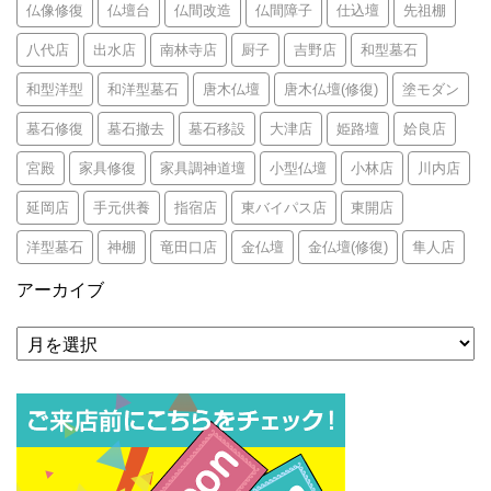
仏像修復
仏壇台
仏間改造
仏間障子
仕込壇
先祖棚
八代店
出水店
南林寺店
厨子
吉野店
和型墓石
和型洋型
和洋型墓石
唐木仏壇
唐木仏壇(修復)
塗モダン
墓石修復
墓石撤去
墓石移設
大津店
姫路壇
姶良店
宮殿
家具修復
家具調神道壇
小型仏壇
小林店
川内店
延岡店
手元供養
指宿店
東バイパス店
東開店
洋型墓石
神棚
竜田口店
金仏壇
金仏壇(修復)
隼人店
アーカイブ
ア
ー
カ
イ
ブ