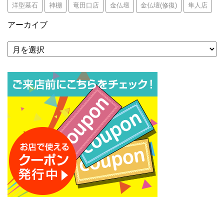
洋型墓石
神棚
竜田口店
金仏壇
金仏壇(修復)
隼人店
アーカイブ
ア
ー
カ
イ
ブ