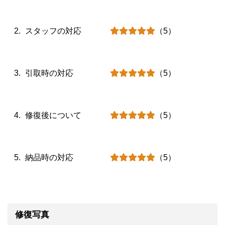
スタッフの対応
（5）
引取時の対応
（5）
修復後について
（5）
納品時の対応
（5）
修復写真