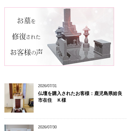
2026/07/31
仏壇を購入されたお客様：鹿児島県姶良
市在住 Ｋ様
2026/07/30