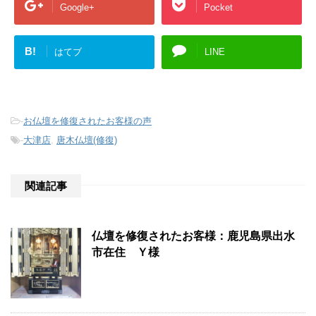
Google+
Pocket
B!
はてブ
LINE
-
お仏壇を修復されたお客様の声
-
大津店
,
唐木仏壇(修復)
関連記事
仏壇を修復されたお客様：鹿児島県出水
市在住 Ｙ様