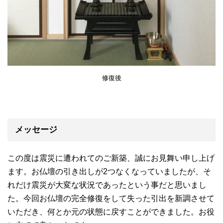
修復後
メッセージ
この度は震災に遭われてのご新築、誠にお見舞い申し上げ
ます。お仏壇の引き出しが2つなくなっていましたが、そ
れだけ震災が大変な状況であったという事だと思いまし
た。今回お仏壇の完全修復をして失った引出を新調させて
いただき、何とか元の状態に戻すことができました。お役