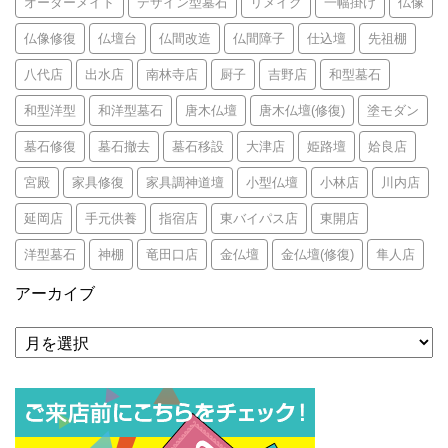
オーダーメイド
デザイン型墓石
リメイク
一幅掛け
仏像
仏像修復
仏壇台
仏間改造
仏間障子
仕込壇
先祖棚
八代店
出水店
南林寺店
厨子
吉野店
和型墓石
和型洋型
和洋型墓石
唐木仏壇
唐木仏壇(修復)
塗モダン
墓石修復
墓石撤去
墓石移設
大津店
姫路壇
姶良店
宮殿
家具修復
家具調神道壇
小型仏壇
小林店
川内店
延岡店
手元供養
指宿店
東バイパス店
東開店
洋型墓石
神棚
竜田口店
金仏壇
金仏壇(修復)
隼人店
アーカイブ
ア
ー
カ
イ
ブ