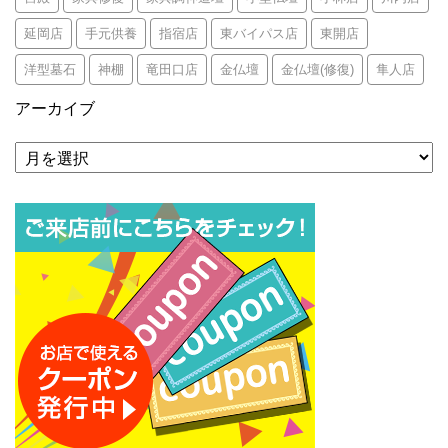
延岡店
手元供養
指宿店
東バイパス店
東開店
洋型墓石
神棚
竜田口店
金仏壇
金仏壇(修復)
隼人店
アーカイブ
ア
ー
カ
イ
ブ