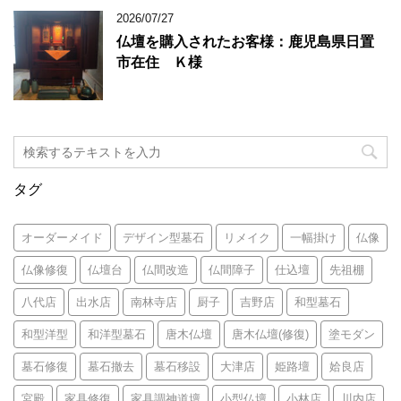
2026/07/27
仏壇を購入されたお客様：鹿児島県日置
市在住 Ｋ様
タグ
オーダーメイド
デザイン型墓石
リメイク
一幅掛け
仏像
仏像修復
仏壇台
仏間改造
仏間障子
仕込壇
先祖棚
八代店
出水店
南林寺店
厨子
吉野店
和型墓石
和型洋型
和洋型墓石
唐木仏壇
唐木仏壇(修復)
塗モダン
墓石修復
墓石撤去
墓石移設
大津店
姫路壇
姶良店
宮殿
家具修復
家具調神道壇
小型仏壇
小林店
川内店