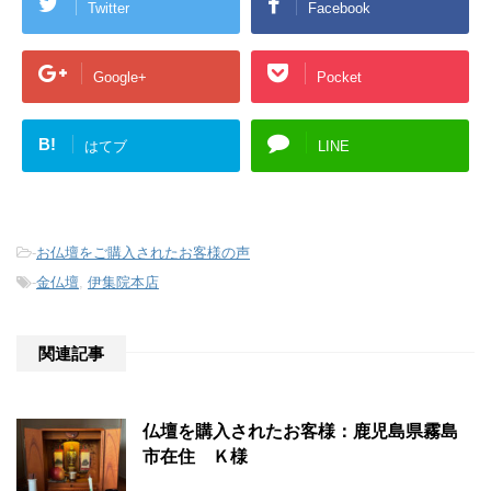
Twitter
Facebook
Google+
Pocket
B!
はてブ
LINE
-
お仏壇をご購入されたお客様の声
-
金仏壇
,
伊集院本店
関連記事
仏壇を購入されたお客様：鹿児島県霧島
市在住 Ｋ様