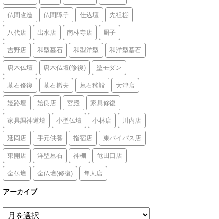
仏間改造
仏間障子
仕込壇
先祖棚
八代店
出水店
南林寺店
厨子
吉野店
和型墓石
和型洋型
和洋型墓石
唐木仏壇
唐木仏壇(修復)
塗モダン
墓石修復
墓石撤去
墓石移設
大津店
姫路壇
姶良店
宮殿
家具修復
家具調神道壇
小型仏壇
小林店
川内店
延岡店
手元供養
指宿店
東バイパス店
東開店
洋型墓石
神棚
竜田口店
金仏壇
金仏壇(修復)
隼人店
アーカイブ
ア