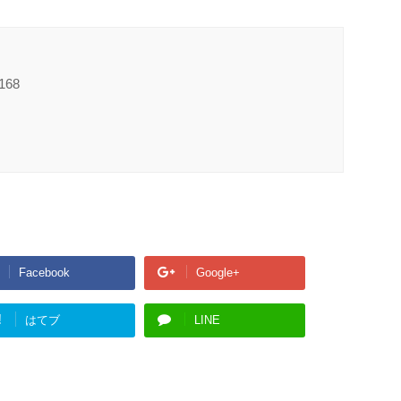
68
Facebook
Google+
!
はてブ
LINE