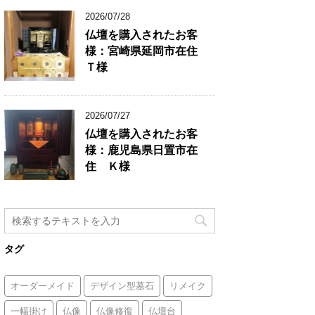
2026/07/28
仏壇を購入されたお客
様：宮崎県延岡市在住
Ｔ様
2026/07/27
仏壇を購入されたお客
様：鹿児島県日置市在
住 Ｋ様
タグ
オーダーメイド
デザイン型墓石
リメイク
一幅掛け
仏像
仏像修復
仏壇台