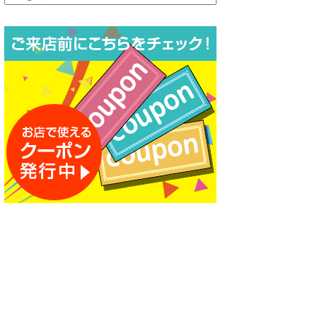
ー
カ
イ
ブ