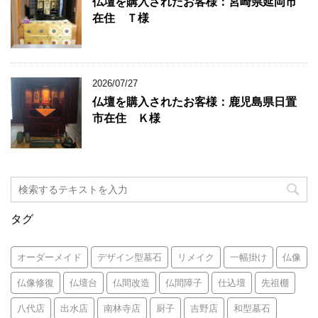
仏壇を購入されたお客様：宮崎県延岡市
在住 Ｔ様
2026/07/27
仏壇を購入されたお客様：鹿児島県日置
市在住 Ｋ様
タグ
オーダーメイド
デザイン型墓石
リメイク
一幅掛け
仏像
仏像修復
仏壇台
仏間改造
仏間障子
仕込壇
先祖棚
八代店
出水店
南林寺店
厨子
吉野店
和型墓石