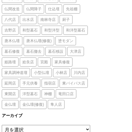
仏間改造
仏間障子
仕込壇
先祖棚
八代店
出水店
南林寺店
厨子
吉野店
和型墓石
和型洋型
和洋型墓石
唐木仏壇
唐木仏壇(修復)
塗モダン
墓石修復
墓石撤去
墓石移設
大津店
姫路壇
姶良店
宮殿
家具修復
家具調神道壇
小型仏壇
小林店
川内店
延岡店
手元供養
指宿店
東バイパス店
東開店
洋型墓石
神棚
竜田口店
金仏壇
金仏壇(修復)
隼人店
アーカイブ
ア