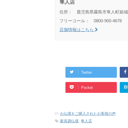
隼人店
住所： 鹿児島県霧島市隼人町姫城18
フリーコール： 0800-900-4678
店舗情報はこちら
Twitter
B
Pocket
-
お仏壇をご購入されたお客様の声
-
家具調仏壇
,
隼人店