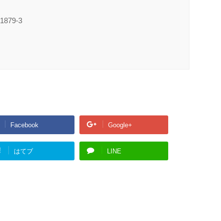
79-3
Facebook
Google+
!
はてブ
LINE