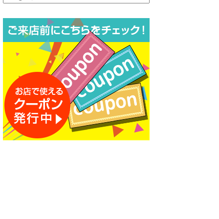
ー
カ
イ
ブ