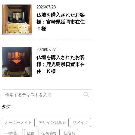
2026/07/28
仏壇を購入されたお客
様：宮崎県延岡市在住
Ｔ様
2026/07/27
仏壇を購入されたお客
様：鹿児島県日置市在
住 Ｋ様
タグ
オーダーメイド
デザイン型墓石
リメイク
一幅掛け
仏像
仏像修復
仏壇台