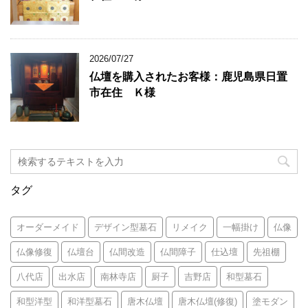
2026/07/27
仏壇を購入されたお客様：鹿児島県日置
市在住 Ｋ様
タグ
オーダーメイド
デザイン型墓石
リメイク
一幅掛け
仏像
仏像修復
仏壇台
仏間改造
仏間障子
仕込壇
先祖棚
八代店
出水店
南林寺店
厨子
吉野店
和型墓石
和型洋型
和洋型墓石
唐木仏壇
唐木仏壇(修復)
塗モダン