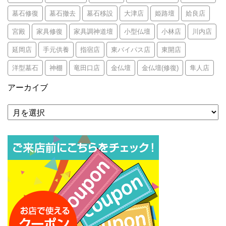
墓石修復
墓石撤去
墓石移設
大津店
姫路壇
姶良店
宮殿
家具修復
家具調神道壇
小型仏壇
小林店
川内店
延岡店
手元供養
指宿店
東バイパス店
東開店
洋型墓石
神棚
竜田口店
金仏壇
金仏壇(修復)
隼人店
アーカイブ
ア
ー
カ
イ
ブ