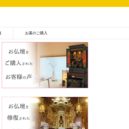
復
お墓のご購入