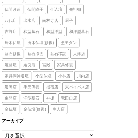
仏間改造
仏間障子
仕込壇
先祖棚
八代店
出水店
南林寺店
厨子
吉野店
和型墓石
和型洋型
和洋型墓石
唐木仏壇
唐木仏壇(修復)
塗モダン
墓石修復
墓石撤去
墓石移設
大津店
姫路壇
姶良店
宮殿
家具修復
家具調神道壇
小型仏壇
小林店
川内店
延岡店
手元供養
指宿店
東バイパス店
東開店
洋型墓石
神棚
竜田口店
金仏壇
金仏壇(修復)
隼人店
アーカイブ
ア