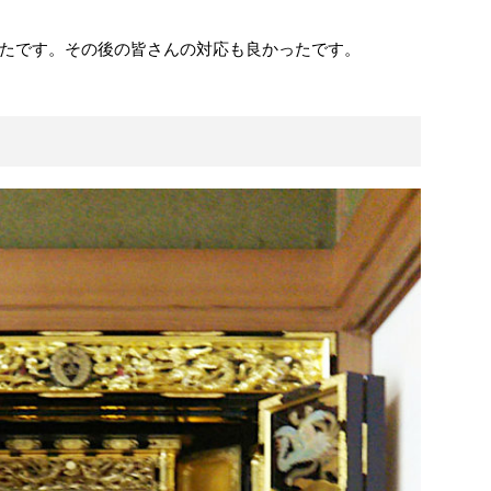
たです。その後の皆さんの対応も良かったです。