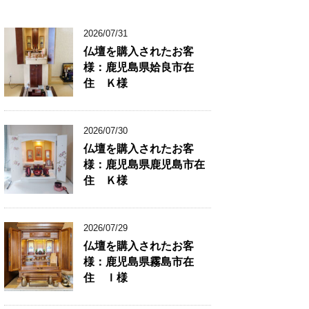
2026/07/31
仏壇を購入されたお客
様：鹿児島県姶良市在
住 Ｋ様
2026/07/30
仏壇を購入されたお客
様：鹿児島県鹿児島市在
住 Ｋ様
2026/07/29
仏壇を購入されたお客
様：鹿児島県霧島市在
住 Ｉ様