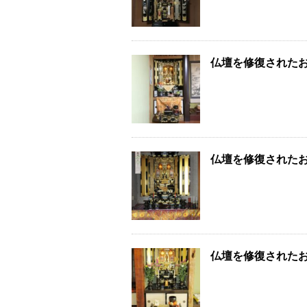
仏壇を修復された
仏壇を修復された
仏壇を修復された