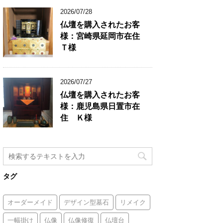
2026/07/28
仏壇を購入されたお客
様：宮崎県延岡市在住
Ｔ様
2026/07/27
仏壇を購入されたお客
様：鹿児島県日置市在
住 Ｋ様
タグ
オーダーメイド
デザイン型墓石
リメイク
一幅掛け
仏像
仏像修復
仏壇台