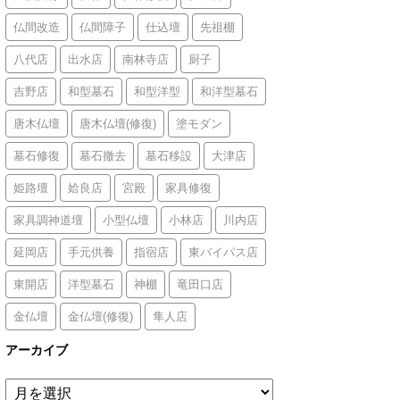
仏間改造
仏間障子
仕込壇
先祖棚
八代店
出水店
南林寺店
厨子
吉野店
和型墓石
和型洋型
和洋型墓石
唐木仏壇
唐木仏壇(修復)
塗モダン
墓石修復
墓石撤去
墓石移設
大津店
姫路壇
姶良店
宮殿
家具修復
家具調神道壇
小型仏壇
小林店
川内店
延岡店
手元供養
指宿店
東バイパス店
東開店
洋型墓石
神棚
竜田口店
金仏壇
金仏壇(修復)
隼人店
アーカイブ
ア