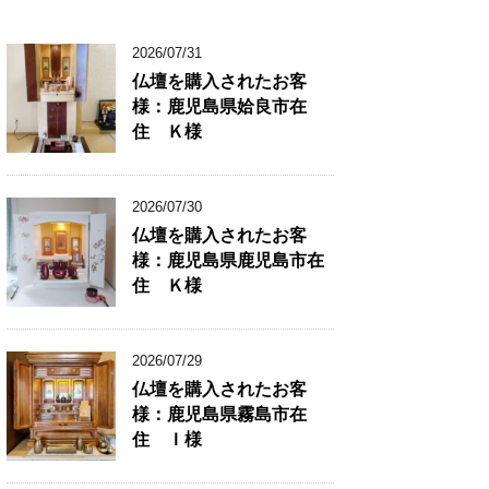
2026/07/31
仏壇を購入されたお客
様：鹿児島県姶良市在
住 Ｋ様
2026/07/30
仏壇を購入されたお客
様：鹿児島県鹿児島市在
住 Ｋ様
2026/07/29
仏壇を購入されたお客
様：鹿児島県霧島市在
住 Ｉ様