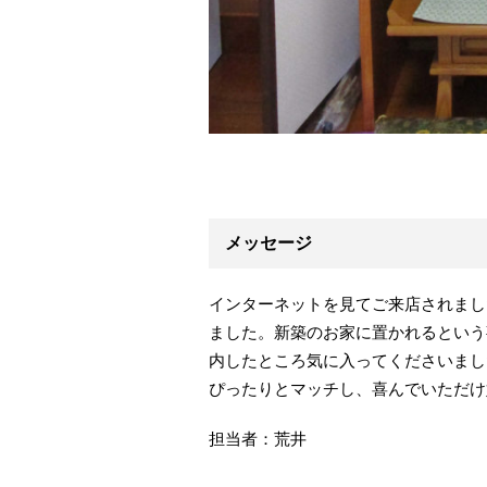
メッセージ
インターネットを見てご来店されまし
ました。新築のお家に置かれるという
内したところ気に入ってくださいまし
ぴったりとマッチし、喜んでいただけ
担当者：荒井