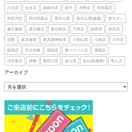
八代店
出水店
南林寺店
厨子
吉野店
和型墓石
和型洋型
和洋型墓石
唐木仏壇
唐木仏壇(修復)
塗モダン
墓石修復
墓石撤去
墓石移設
大津店
姫路壇
姶良店
宮殿
家具修復
家具調神道壇
小型仏壇
小林店
川内店
延岡店
手元供養
指宿店
東バイパス店
東開店
洋型墓石
神棚
竜田口店
金仏壇
金仏壇(修復)
隼人店
アーカイブ
ア
ー
カ
イ
ブ