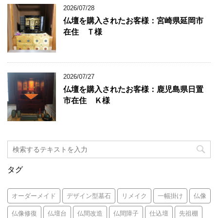
2026/07/28
仏壇を購入されたお客様：宮崎県延岡市
在住 Ｔ様
2026/07/27
仏壇を購入されたお客様：鹿児島県日置
市在住 Ｋ様
タグ
オーダーメイド
デザイン型墓石
リメイク
一幅掛け
仏像
仏像修復
仏壇台
仏間改造
仏間障子
仕込壇
先祖棚