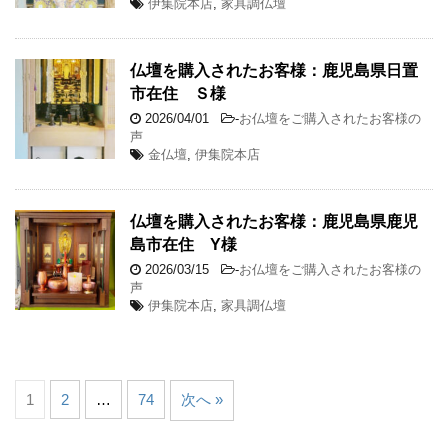
伊集院本店
,
家具調仏壇
仏壇を購入されたお客様：鹿児島県日置
市在住 Ｓ様
2026/04/01
-
お仏壇をご購入されたお客様の
声
金仏壇
,
伊集院本店
仏壇を購入されたお客様：鹿児島県鹿児
島市在住 Y様
2026/03/15
-
お仏壇をご購入されたお客様の
声
伊集院本店
,
家具調仏壇
1
2
…
74
次へ »