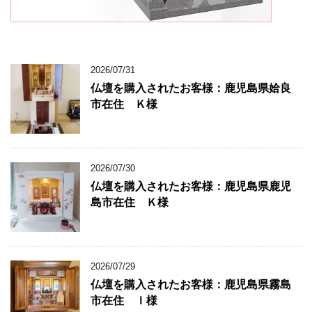
2026/07/31
仏壇を購入されたお客様：鹿児島県姶良
市在住 Ｋ様
2026/07/30
仏壇を購入されたお客様：鹿児島県鹿児
島市在住 Ｋ様
2026/07/29
仏壇を購入されたお客様：鹿児島県霧島
市在住 Ｉ様