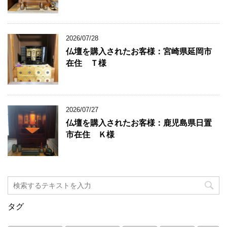
2026/07/28
仏壇を購入されたお客様：宮崎県延岡市
在住 Ｔ様
2026/07/27
仏壇を購入されたお客様：鹿児島県日置
市在住 Ｋ様
タグ