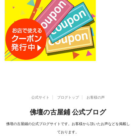
公式サイト
ブログトップ
お客様の声
佛壇の古屋鋪 公式ブログ
佛壇の古屋鋪の公式ブログサイトです。お客様から頂いたお声などを掲載し
ております。