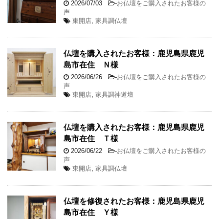
2026/07/03
-
お仏壇をご購入されたお客様の
声
東開店
,
家具調仏壇
仏壇を購入されたお客様：鹿児島県鹿児
島市在住 Ｎ様
2026/06/26
-
お仏壇をご購入されたお客様の
声
東開店
,
家具調神道壇
仏壇を購入されたお客様：鹿児島県鹿児
島市在住 Ｔ様
2026/06/22
-
お仏壇をご購入されたお客様の
声
東開店
,
家具調仏壇
仏壇を修復されたお客様：鹿児島県鹿児
島市在住 Ｙ様