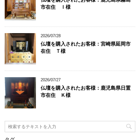
市在住 Ｉ様
2026/07/28
仏壇を購入されたお客様：宮崎県延岡市
在住 Ｔ様
2026/07/27
仏壇を購入されたお客様：鹿児島県日置
市在住 Ｋ様
タグ