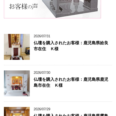
2026/07/31
仏壇を購入されたお客様：鹿児島県姶良
市在住 Ｋ様
2026/07/30
仏壇を購入されたお客様：鹿児島県鹿児
島市在住 Ｋ様
2026/07/29
仏壇を購入されたお客様：鹿児島県霧島