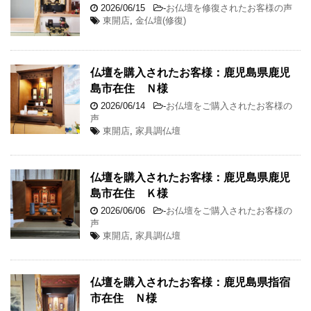
2026/06/15
-
お仏壇を修復されたお客様の声
東開店
,
金仏壇(修復)
仏壇を購入されたお客様：鹿児島県鹿児
島市在住 Ｎ様
2026/06/14
-
お仏壇をご購入されたお客様の
声
東開店
,
家具調仏壇
仏壇を購入されたお客様：鹿児島県鹿児
島市在住 Ｋ様
2026/06/06
-
お仏壇をご購入されたお客様の
声
東開店
,
家具調仏壇
仏壇を購入されたお客様：鹿児島県指宿
市在住 Ｎ様