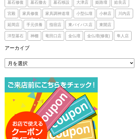
墓石修復
墓石撤去
墓石移設
大津店
姫路壇
姶良店
宮殿
家具修復
家具調神道壇
小型仏壇
小林店
川内店
延岡店
手元供養
指宿店
東バイパス店
東開店
洋型墓石
神棚
竜田口店
金仏壇
金仏壇(修復)
隼人店
アーカイブ
ア
ー
カ
イ
ブ