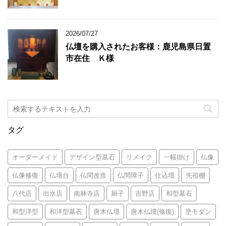
2026/07/27
仏壇を購入されたお客様：鹿児島県日置
市在住 Ｋ様
タグ
オーダーメイド
デザイン型墓石
リメイク
一幅掛け
仏像
仏像修復
仏壇台
仏間改造
仏間障子
仕込壇
先祖棚
八代店
出水店
南林寺店
厨子
吉野店
和型墓石
和型洋型
和洋型墓石
唐木仏壇
唐木仏壇(修復)
塗モダン