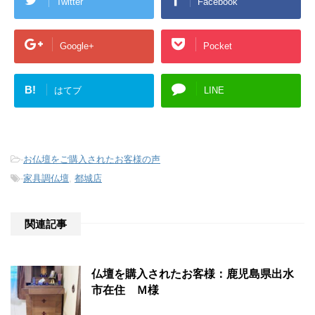
Twitter
Facebook
Google+
Pocket
B!
はてブ
LINE
-
お仏壇をご購入されたお客様の声
-
家具調仏壇
,
都城店
関連記事
仏壇を購入されたお客様：鹿児島県出水
市在住 Ｍ様