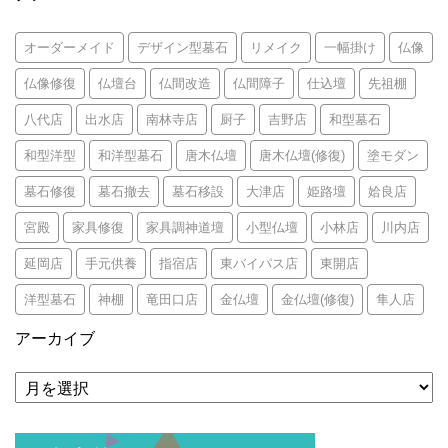
オーダーメイド
デザイン型墓石
リメイク
一幅掛け
仏像
仏像修復
仏壇台
仏間改造
仏間障子
仕込壇
先祖棚
八代店
出水店
南林寺店
厨子
吉野店
和型墓石
和型洋型
和洋型墓石
唐木仏壇
唐木仏壇(修復)
塗モダン
墓石修復
墓石撤去
墓石移設
大津店
姫路壇
姶良店
宮殿
家具修復
家具調神道壇
小型仏壇
小林店
川内店
延岡店
手元供養
指宿店
東バイパス店
東開店
洋型墓石
神棚
竜田口店
金仏壇
金仏壇(修復)
隼人店
アーカイブ
ア
ー
カ
イ